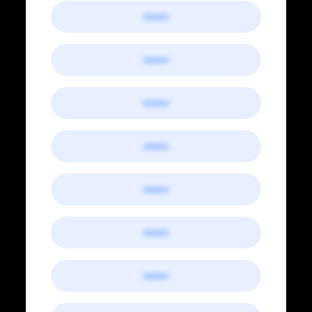
••••••
••••••
••••••
••••••
••••••
••••••
••••••